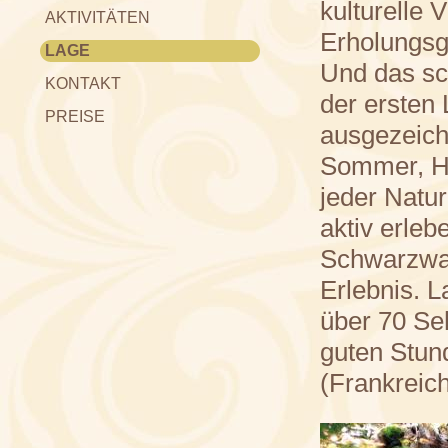
kulturelle 
AKTIVITÄTEN
Erholungsge
LAGE
Und das sc
KONTAKT
der ersten
PREISE
ausgezeich
Sommer, He
jeder Natu
aktiv erleb
Schwarzwal
Erlebnis. L
über 70 Se
guten Stun
(Frankreich