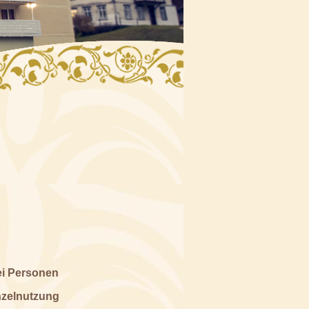
ei Personen
nzelnutzung